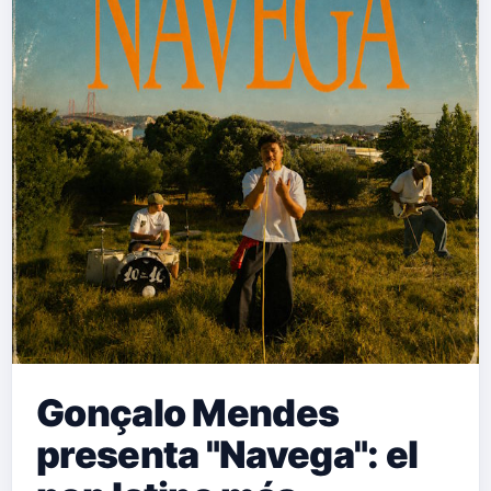
representa un punto de inflexión en
su carrera, donde la ausencia se
convierte en refugio y la memoria en
un espacio de conexión emocional. "x
dos" funciona como una
conversación suspendida en el
tiempo entre Carmen y sus dos
abuelos.…
Gonçalo Mendes
presenta "Navega": el