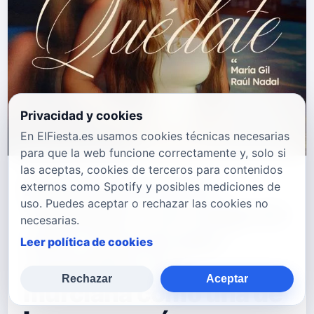
Privacidad y cookies
En ElFiesta.es usamos cookies técnicas necesarias
para que la web funcione correctamente y, solo si
las aceptas, cookies de terceros para contenidos
María Gil estrena
externos como Spotify y posibles mediciones de
uso. Puedes aceptar o rechazar las cookies no
"Quédate": un ruego de
necesarias.
amor sincero que
Leer política de cookies
consolida a la
Rechazar
Aceptar
murciana como una de