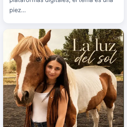
piez…