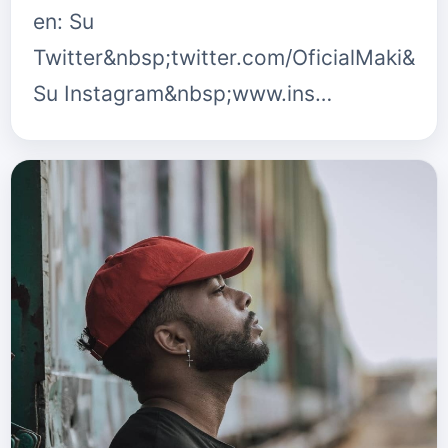
en: Su
Twitter&nbsp;twitter.com/OficialMaki&nb
Su Instagram&nbsp;www.ins…