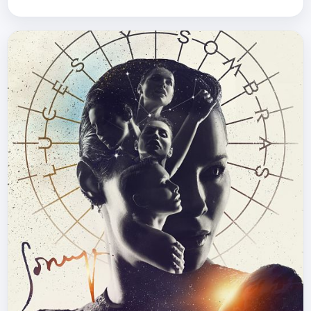
bodegas NEO por Jose Caballero.
Puedes seguir a Quinto Elemento
en&nbsp;witter.com/Quintoelementof
{fastsocials…