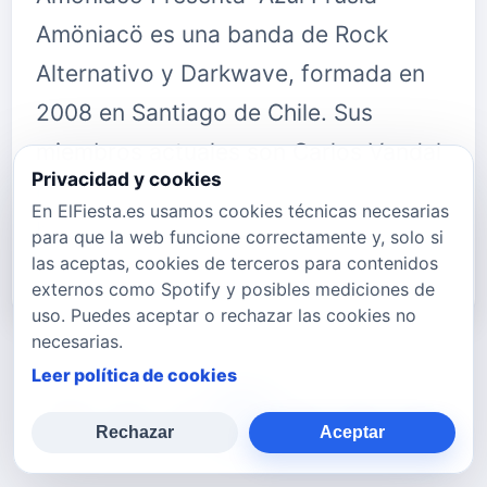
Amöniacö es una banda de Rock
Alternativo y Darkwave, formada en
2008 en Santiago de Chile. Sus
miembros actuales son Carlos Vandal
Privacidad y cookies
en voz y guitarras, Jano Perverso en
En ElFiesta.es usamos cookies técnicas necesarias
bajo y Joanne en batería. Puedes
para que la web funcione correctamente y, solo si
las aceptas, cookies de terceros para contenidos
seguir…
externos como Spotify y posibles mediciones de
uso. Puedes aceptar o rechazar las cookies no
necesarias.
Leer política de cookies
669
670
671
672
673
674
675
Rechazar
Aceptar