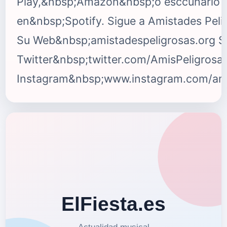
Play,&nbsp;Amazon&nbsp;o esccuharlo
en&nbsp;Spotify. Sigue a Amistades Peli
Su Web&nbsp;amistadespeligrosas.org S
Twitter&nbsp;twitter.com/AmisPeligrosa
Instagram&nbsp;www.instagram.com/ami
{fastsocialshare}