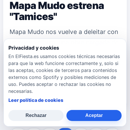
Mapa Mudo estrena
"Tamices"
Mapa Mudo nos vuelve a deleitar con
un nuevo álbum, una obra cargada de
Privacidad y cookies
simbolismos y que por diversas
En ElFiesta.es usamos cookies técnicas necesarias
dificultades para su autor tardó en
para que la web funcione correctamente y, solo si
las aceptas, cookies de terceros para contenidos
plasmarse en formato de registro
externos como Spotify y posibles mediciones de
sonoro. Es asombroso lo que nos
uso. Puedes aceptar o rechazar las cookies no
necesarias.
ofrece esta vez este polifacético mú…
Leer política de cookies
Rechazar
Aceptar