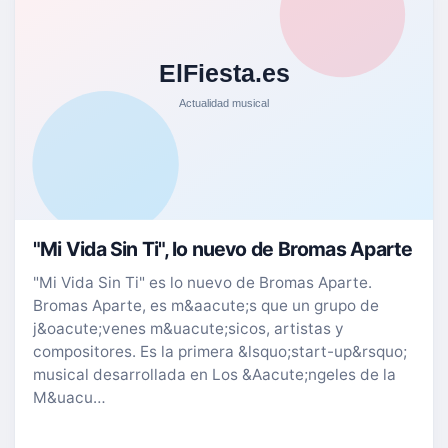
"Mi Vida Sin Ti", lo nuevo de Bromas Aparte
"Mi Vida Sin Ti" es lo nuevo de Bromas Aparte.
Bromas Aparte, es m&aacute;s que un grupo de
j&oacute;venes m&uacute;sicos, artistas y
compositores. Es la primera &lsquo;start-up&rsquo;
musical desarrollada en Los &Aacute;ngeles de la
M&uacu…