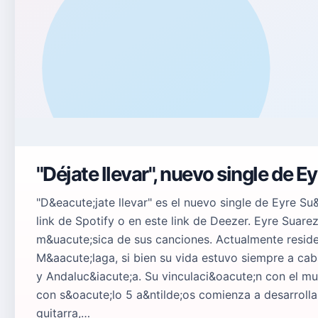
"Déjate llevar", nuevo single de E
"D&eacute;jate llevar" es el nuevo single de Eyre Su
link de Spotify o en este link de Deezer. Eyre Suar
m&uacute;sica de sus canciones. Actualmente reside
M&aacute;laga, si bien su vida estuvo siempre a cab
y Andaluc&iacute;a. Su vinculaci&oacute;n con el m
con s&oacute;lo 5 a&ntilde;os comienza a desarrollar
guitarra,…