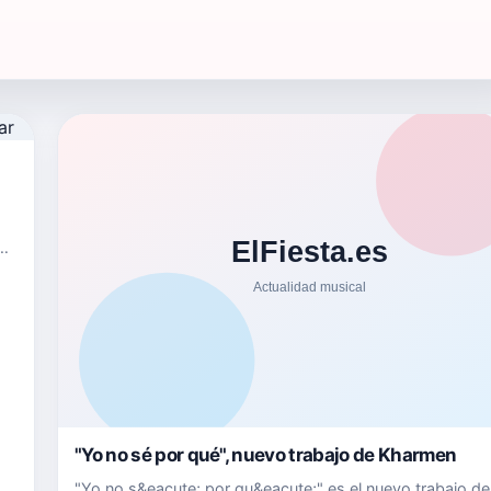
y o
"Yo no sé por qué", nuevo trabajo de Kharmen
"Yo no s&eacute; por qu&eacute;" es el nuevo trabajo de