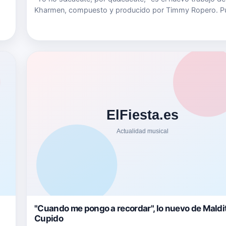
Kharmen, compuesto y producido por Timmy Ropero. P
comprar "Yo no s&eacute; por qu&eacute;" en este link 
iTunes, en este link de Google Play o escucharlo en este 
Spotif…
"Cuando me pongo a recordar", lo nuevo de Maldi
Cupido