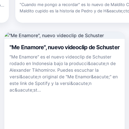
"Cuando me pongo a recordar" es lo nuevo de Maldito C
o"
Maldito cupido es la historia de Pedro y de H&eacute;cto
en
amigos de toda la vida que un d&iacute;a decidieron pone
y m&uacute;sica a sus vidas y a sus sue&ntilde;os. De…
"Me Enamore", nuevo videoclip de Schuster
"Me Enamore" es el nuevo videoclip de Schuster
rodado en Indonesia bajo la producci&oacute;n de
Alexander Tikhomirov. Puedes escuchar la
versi&oacute;n original de "Me Enamor&eacute;" en
este link de Spotify y la versi&oacute;n
ac&uacute;st…