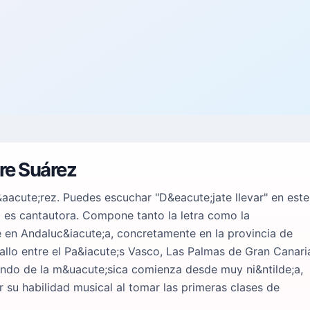
yre Suárez
&aacute;rez. Puedes escuchar "D&eacute;jate llevar" en este
ez es cantautora. Compone tanto la letra como la
 en Andaluc&iacute;a, concretamente en la provincia de
allo entre el Pa&iacute;s Vasco, Las Palmas de Gran Canari
undo de la m&uacute;sica comienza desde muy ni&ntilde;a,
 su habilidad musical al tomar las primeras clases de