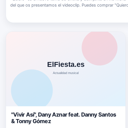
del que os presentamos el videoclip. Puedes comprar "Quier
en este link de iTunes o escucharlo en este link de Spotify o 
este link de Deezer. Puedes seguir a Critika y Saik e…
"Vivir Así", Dany Aznar feat. Danny Santos
& Tonny Gómez