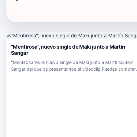
"Mentirosa", nuevo single de Maki junto a Martín
Sangar
"Mentirosa"es el nuevo single de Maki junto a Mart&iacute;n
Sangar del que os presentamos el videoclip Puedes comprar
"Mentirosa" en este link de iTunes, en este link de Google Pla
escucharlo en este link de Spotify. "Mentirosa" es un ro…