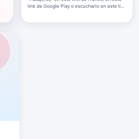
link de Google Play o escucharlo en este link
de Spotify. Puedes seguir a Merche en: Su
Web www.mercheweb.com Su Twitter …