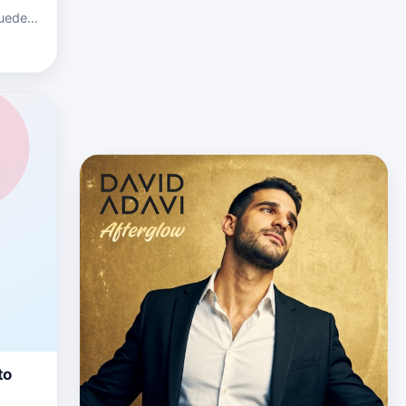
uedes
de
link de
to