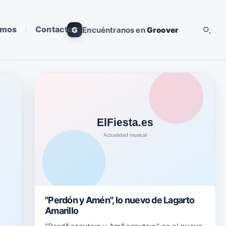
omos
Contacto
G
Encuéntranos en
Groover
"Perdón y Amén", lo nuevo de Lagarto
Amarillo