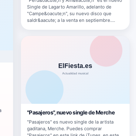
"Perd&oacute;n y Am&eacute;n" es el nuevo
Single de Lagarto Amarillo, adelanto de
"Campe&oacute;n", su nuevo disco que
saldr&aacute; a la venta en septiembre.
Puedes comprar "Perd&oacute;n y
Am&eacute;n" en este link de iTunes o
escucharlo …
a
"Pasajeros", nuevo single de Merche
"Pasajeros" es nuevo single de la artista
gaditana, Merche. Puedes comprar
"Pasajeros" en este link de iTunes, en este