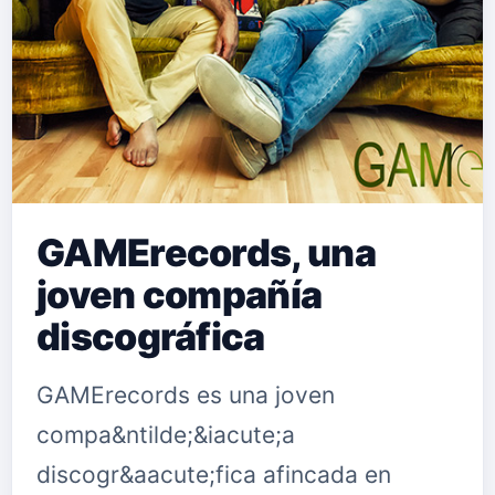
hasta los 20 a&ntilde;os.
Despu&eacute;s emigra a Canarias,
Tenerife, durante su estancia que
fuer…
GAMErecords, una
joven compañía
discográfica
GAMErecords es una joven
compa&ntilde;&iacute;a
discogr&aacute;fica afincada en