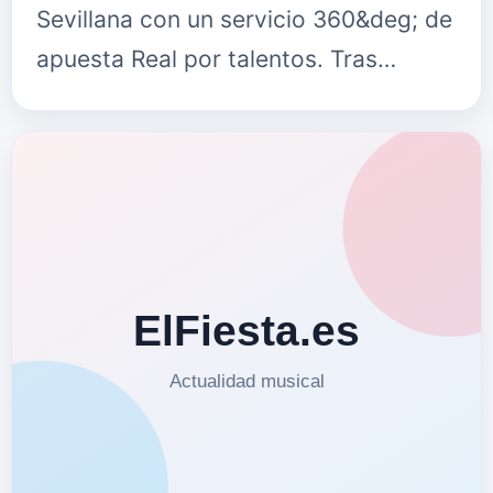
Sevillana con un servicio 360&deg; de
apuesta Real por talentos. Tras
muchos a&ntilde;os tratando con
artistas de todo tipo desde la
productora musical GAMEmusi…