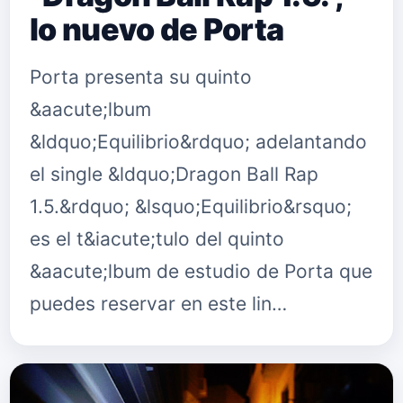
lo nuevo de Porta
Porta presenta su quinto
&aacute;lbum
&ldquo;Equilibrio&rdquo; adelantando
el single &ldquo;Dragon Ball Rap
1.5.&rdquo; &lsquo;Equilibrio&rsquo;
es el t&iacute;tulo del quinto
&aacute;lbum de estudio de Porta que
puedes reservar en este lin…