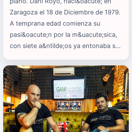
piano. Dani Royo, naci&oacute; en
Zaragoza el 18 de Diciembre de 1979.
A temprana edad comienza su
pasi&oacute;n por la m&uacute;sica,
con siete a&ntilde;os ya entonaba sus
primeras notas y participaba en el
conocido programa &ldquo;Sopa de
Gansos de TVE1. Con 9 a&ntilde;os,
se va a vivir a Galicia y empieza a
interesarse por la gaita y el baile
tradicional, se incorpora a un grupo
de folclore en el que est&aacute;