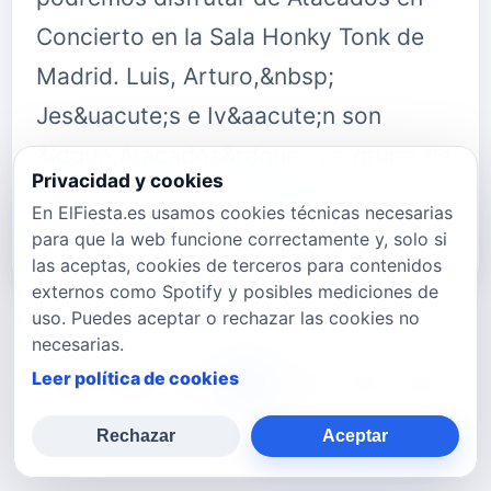
Concierto en la Sala Honky Tonk de
Madrid. Luis, Arturo,&nbsp;
Jes&uacute;s e Iv&aacute;n son
&ldquo;Atacados&rdquo;, un grupo de
Privacidad y cookies
Pop que &nbsp;consigui&oacute; un
En ElFiesta.es usamos cookies técnicas necesarias
gran &eacu…
para que la web funcione correctamente y, solo si
las aceptas, cookies de terceros para contenidos
externos como Spotify y posibles mediciones de
uso. Puedes aceptar o rechazar las cookies no
necesarias.
Leer política de cookies
768
769
770
771
772
773
774
Rechazar
Aceptar