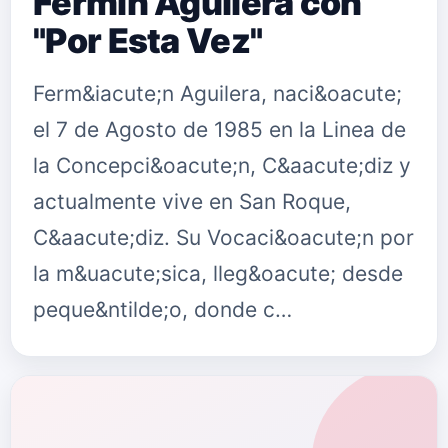
Fermín Aguilera con
"Por Esta Vez"
Ferm&iacute;n Aguilera, naci&oacute;
el 7 de Agosto de 1985 en la Linea de
la Concepci&oacute;n, C&aacute;diz y
actualmente vive en San Roque,
C&aacute;diz. Su Vocaci&oacute;n por
la m&uacute;sica, lleg&oacute; desde
peque&ntilde;o, donde c…