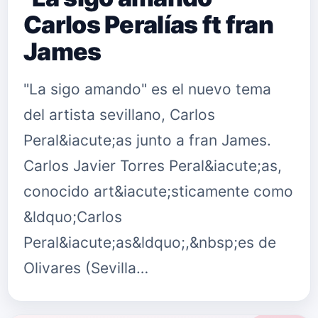
Carlos Peralías ft fran
James
"La sigo amando" es el nuevo tema
del artista sevillano, Carlos
Peral&iacute;as junto a fran James.
Carlos Javier Torres Peral&iacute;as,
conocido art&iacute;sticamente como
&ldquo;Carlos
Peral&iacute;as&ldquo;,&nbsp;es de
Olivares (Sevilla…