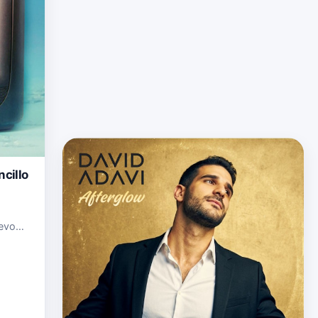
ncillo
uevo
iales
sta ca…