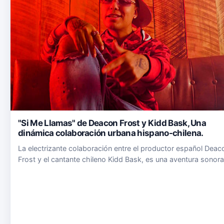
"Si Me Llamas" de Deacon Frost y Kidd Bask, Una
dinámica colaboración urbana hispano-chilena.
La electrizante colaboración entre el productor español Deac
Frost y el cantante chileno Kidd Bask, es una aventura sonora
que sumerge a los oyentes en un ambiente urbano con ritmo
palpitante. Esta pista ofrece una nueva fusión de talento…