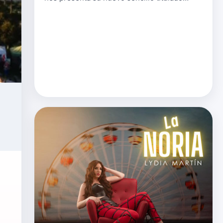
"Quizás", una canción que toca el corazón
con sus letras profundas y su soni…