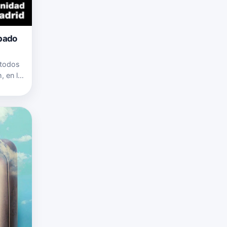
ábado
 todos
, en la
 llena