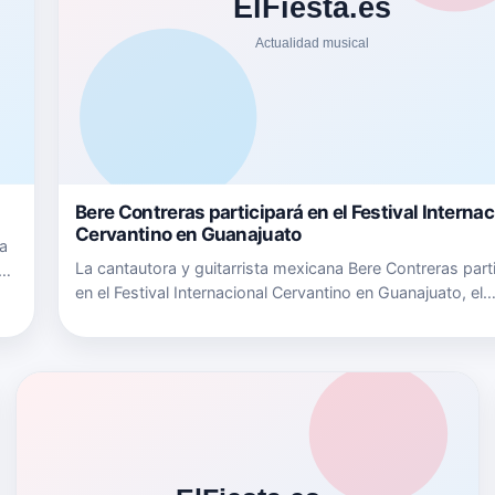
Bere Contreras participará en el Festival Internac
Cervantino en Guanajuato
la
La cantautora y guitarrista mexicana Bere Contreras part
en el Festival Internacional Cervantino en Guanajuato, el
os,
próximo 16 de Octubre a las 23 hrs en El Trasnoche ubi
o…
la Ex Hacienda de San Gabriel Barrera donde&nbsp; pre