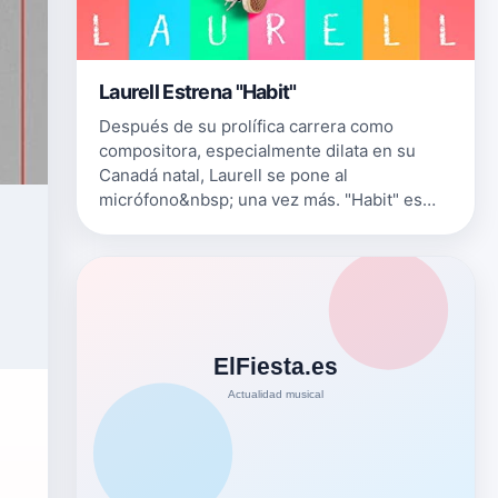
Laurell Estrena "Habit"
Después de su prolífica carrera como
compositora, especialmente dilata en su
Canadá natal, Laurell se pone al
micrófono&nbsp; una vez más. "Habit" es
exactamente esa canción que tiene el
potencial de impulsar su arte a una
relevancia mundia…
a