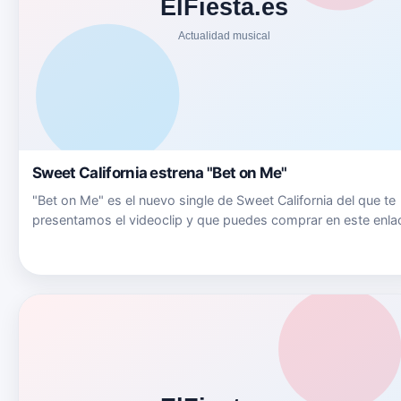
Sweet California estrena "Bet on Me"
"Bet on Me" es el nuevo single de Sweet California del que te
presentamos el videoclip y que puedes comprar en este enla
Multiplataforma. Sweet California&nbsp;es una banda musica
española formada el 24 de enero de 2013 y compuesta actu