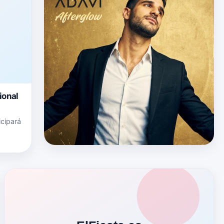
ional
icipará
cado en
sen…