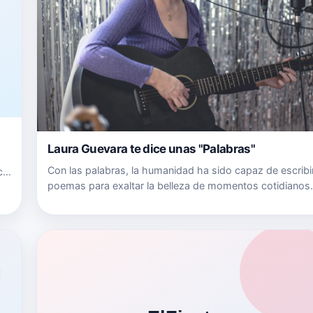
Laura Guevara te dice unas "Palabras"
Con las palabras, la humanidad ha sido capaz de escribi
ce
poemas para exaltar la belleza de momentos cotidianos
l
épicos, redactar tratados científicos para mejorar el ru
a…
nuestro devenir histórico e incluso, con la ayuda de ellas
na…