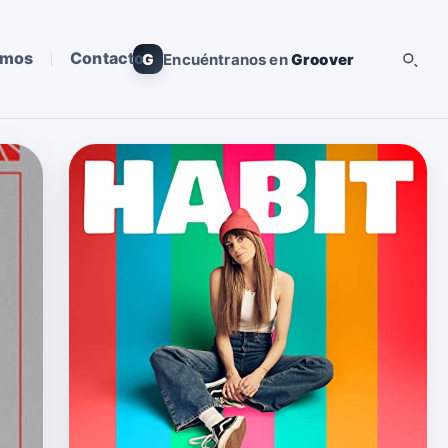
omos
Contacto
G
Encuéntranos en
Groover