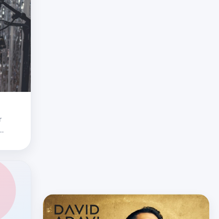
r
mbo de
, han