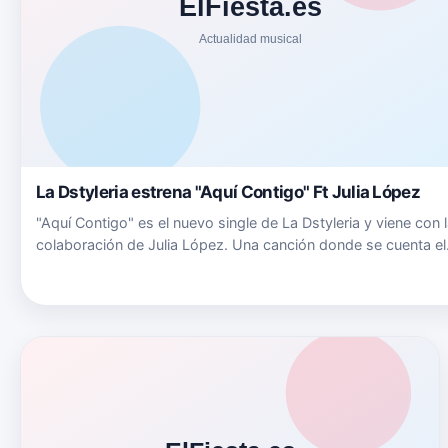
La Dstyleria estrena "Aquí Contigo" Ft Julia López
"Aquí Contigo" es el nuevo single de La Dstyleria y viene con 
colaboración de Julia López. Una canción donde se cuenta el
estado anímico de mucha gente en estos momentos tan dur
todos nos hemos sentido desubicados y confundidos y tod