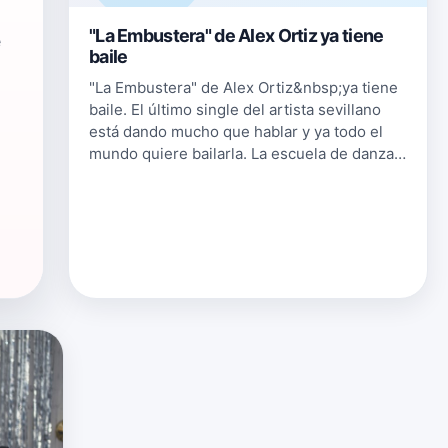
"La Embustera" de Alex Ortiz ya tiene
e
baile
"La Embustera" de Alex Ortiz&nbsp;ya tiene
baile. El último single del artista sevillano
está dando mucho que hablar y ya todo el
mundo quiere bailarla. La escuela de danza
Boombap Danc• Studlo, de Córdoba,
propone un baile latino pero mode…