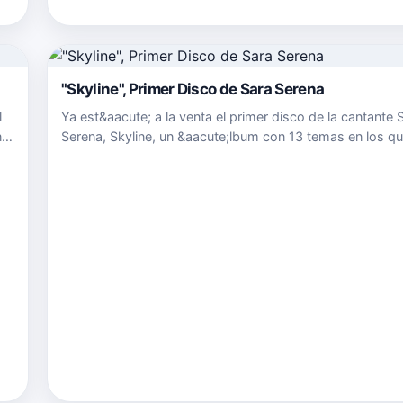
"Skyline", Primer Disco de Sara Serena
l
Ya est&aacute; a la venta el primer disco de la cantante 
n
Serena, Skyline, un &aacute;lbum con 13 temas en los qu
joven artista de tan solo 18 a&ntilde;os muestra su gran
con una amplia variedad de sonidos y una combinaci&o