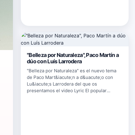
"Belleza por Naturaleza", Paco Martín a
dúo con Luís Larrodera
"Belleza por Naturaleza" es el nuevo tema
de Paco Mart&iacute;n a d&uacute;o con
Lu&iacute;s Larrodera del que os
presentamos el video Lyric El popular
presentador de televisi&oacute;n Luis
Larrodera se convierte en productor del
nuevo proy…