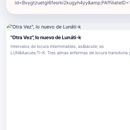
id=Bvygtzuetgl6fesrki2kugyh4yy&amp;PAffiliateID=1
"Otra Vez", lo nuevo de Lunáti-k
Intervalos de locura interminables, as&iacute; es
LUN&Aacute;TI-K. Tres almas enfermas de locura transitoria 
pasi&oacute;n por la m&uacute;sica. Aliados de la luna, estos
locos muy cuerdos, te contagiar&aacute;n con esa dosis de
locura qu…