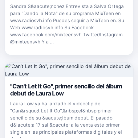
Sandra S&aacute;nchez Entrevista a Salva Ortega
para "Dando la Nota" de su programa MixTeen en
www.radiosvh.info Puedes seguir a MixTeen en: Su
Web www.radiosvh.info Su Facebook
www.facebook.com/mixteensvh Twitter/Instagram
@mixteensvh Y a …
"Can’t Let It Go", primer sencillo del álbum
debut de Laura Low
Laura Low ya ha lanzado el videoclip de
"Can&rsquo;t Let It Go",&nbsp;el&nbsp;primer
sencillo de su &aacute;lbum debut. El pasado
d&iacute;a 17 sali&oacute; a la venta este primer
single en las principales plataformas digitales y el