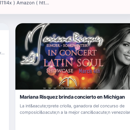
11l4x ) Amazon ( htt…
y
Mariana Risquez brinda concierto en Michigan
La int&eacute;rprete criolla, ganadora del concurso de
composici&oacute;n a la mejor canci&oacute;n venezola
los Juegos Ol&iacute;mpicos de Beijing, presentar&aacut
versatilidad interpretativa en marzo y grabar&aacute; su 