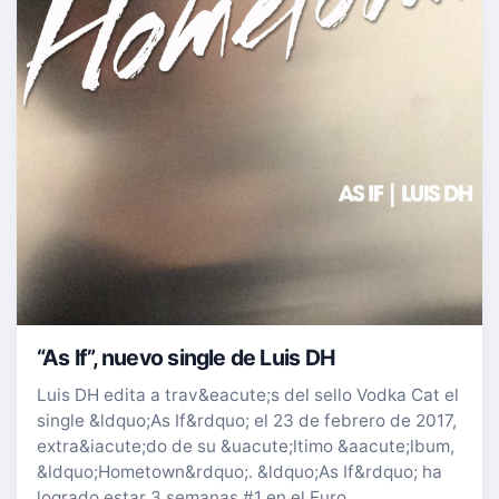
“As If”, nuevo single de Luis DH
Luis DH edita a trav&eacute;s del sello Vodka Cat el
single &ldquo;As If&rdquo; el 23 de febrero de 2017,
extra&iacute;do de su &uacute;ltimo &aacute;lbum,
&ldquo;Hometown&rdquo;. &ldquo;As If&rdquo; ha
logrado estar 3 semanas #1 en el Euro…