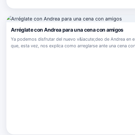
Arréglate con Andrea para una cena con amigos
Ya podemos disfrutar del nuevo v&iacute;deo de Andrea en e
que, esta vez, nos explica como arreglarse ante una cena co
amigos. Puedes seguir a Andrea en: Su Twitter
twitter.com/andreafighter95 Su Instagram:
www.instagram.com/andreafighter…