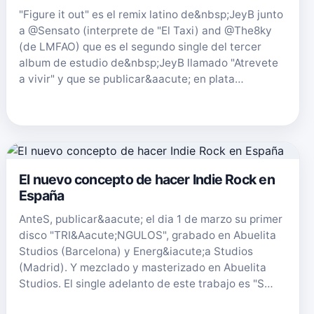
"Figure it out" es el remix latino de&nbsp;JeyB junto
a @Sensato (interprete de "El Taxi) and @The8ky
(de LMFAO) que es el segundo single del tercer
album de estudio de&nbsp;JeyB llamado "Atrevete
a vivir" y que se publicar&aacute; en plata…
El nuevo concepto de hacer Indie Rock en
España
AnteS, publicar&aacute; el dia 1 de marzo su primer
disco "TRI&Aacute;NGULOS", grabado en Abuelita
Studios (Barcelona) y Energ&iacute;a Studios
(Madrid). Y mezclado y masterizado en Abuelita
Studios. El single adelanto de este trabajo es "S…