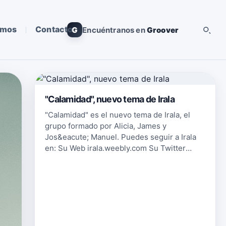
omos
Contacto
G
Encuéntranos en
Groover
"Calamidad", nuevo tema de Irala
"Calamidad" es el nuevo tema de Irala, el
grupo formado por Alicia, James y
Jos&eacute; Manuel. Puedes seguir a Irala
en: Su Web irala.weebly.com Su Twitter
twitter.com/jmirala Su Facebook
www.facebook.com/irala.musica
{fastsocialshare}