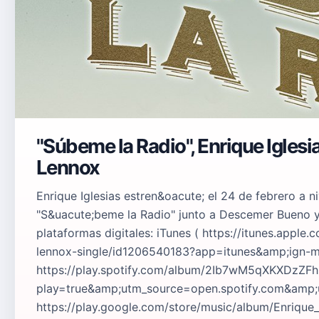
"Súbeme la Radio", Enrique Igles
Lennox
Enrique Iglesias estren&oacute; el 24 de febrero a ni
"S&uacute;beme la Radio" junto a Descemer Bueno y
plataformas digitales: iTunes ( https://itunes.app
lennox-single/id1206540183?app=itunes&amp;ign-m
https://play.spotify.com/album/2Ib7wM5qXKXDzZ
play=true&amp;utm_source=open.spotify.com&amp;
https://play.google.com/store/music/album/Enriqu