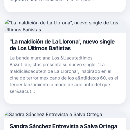
"La maldición de La Llorona", nuevo single
de Los Últimos Bañistas
La banda murciana Los &Uacute;ltimos
Ba&ntilde;istas presenta su nuevo single, "La
maldici&oacute;n de La Llorona", inspirado en el
cine de terror mexicano de los a&ntilde;os 60, es el
tercer lanzamiento a modo de adelanto del que
ser&aacut…
Sandra Sánchez Entrevista a Salva Ortega