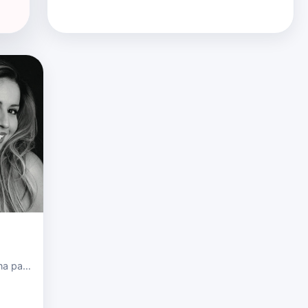
na para
e; su
live a…