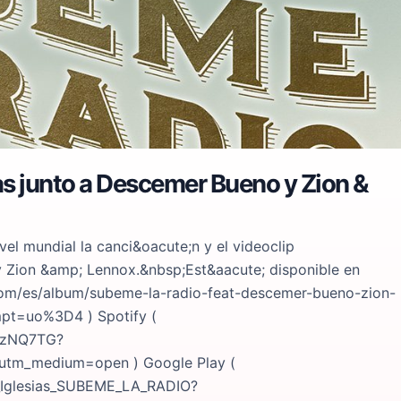
ias junto a Descemer Bueno y Zion &
vel mundial la canci&oacute;n y el videoclip
 Zion &amp; Lennox.&nbsp;Est&aacute; disponible en
le.com/es/album/subeme-la-radio-feat-descemer-bueno-zion-
pt=uo%3D4 ) Spotify (
FhzNQ7TG?
utm_medium=open ) Google Play (
e_Iglesias_SUBEME_LA_RADIO?