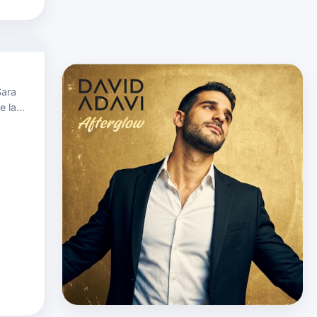
Sara
e la
 voz
acute…