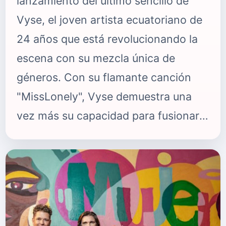
lanzamiento del último sencillo de
Vyse, el joven artista ecuatoriano de
24 años que está revolucionando la
escena con su mezcla única de
géneros. Con su flamante canción
"MissLonely", Vyse demuestra una
vez más su capacidad para fusionar
ritmos retro con un toque
contemporáneo, consolidándose
como un referente en la música
actual. Vyse, cuyo nombre artístico
refleja su visión vanguardista y