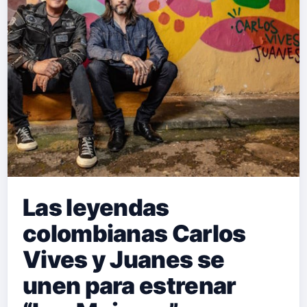
audaz, ha estado dejando su huella
en el mundo musical desde hace
algún tiempo. Su incursión en
géneros como el reguetón, dancehall,
R&amp;B, pop latino y trap ha
demostrado su versatilidad y …
Las leyendas
colombianas Carlos
Vives y Juanes se
unen para estrenar