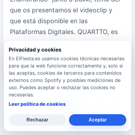
que os presentamos el videoclip y
que está disponible en las
Plataformas Digitales. QUARTTO, es
un grupo joven formado por tres
Privacidad y cookies
chicos de 22 años. Lo
En ElFiesta.es usamos cookies técnicas necesarias
forman&nbsp;Carlos Almazán&nb…
para que la web funcione correctamente y, solo si
las aceptas, cookies de terceros para contenidos
externos como Spotify y posibles mediciones de
uso. Puedes aceptar o rechazar las cookies no
necesarias.
Leer política de cookies
677
678
679
680
681
682
683
Rechazar
Aceptar