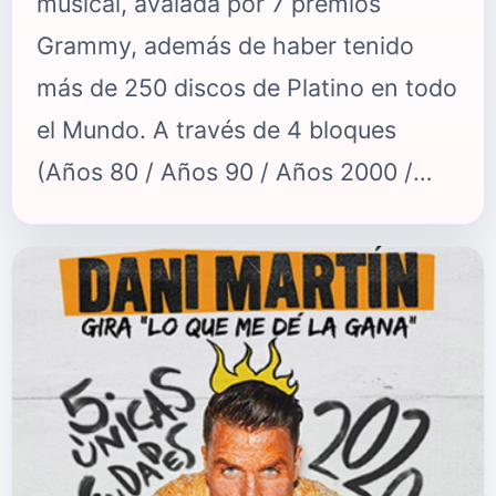
musical, avalada por 7 premios
Grammy, además de haber tenido
más de 250 discos de Platino en todo
el Mundo. A través de 4 bloques
(Años 80 / Años 90 / Años 2000 /
Última era), el espectáculo hará un
repaso de la carrera de la artista más
exitosa de los últimos tiempos. Un
espectacular elenco de bailarines y
músicos acompañarán a Claudia
Molina, que interpretará en directo a
la Ambición Rubia en un original show