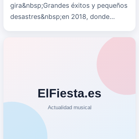
gira&nbsp;Grandes éxitos y pequeños
desastres&nbsp;en 2018, donde
congregó a más de 400.000
espectadores, anuncia que actuará en
5 únicas ciudade…