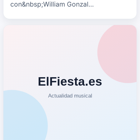
con&nbsp;William Gonzal…