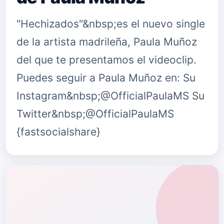
"Hechizados"&nbsp;es el nuevo single
de la artista madrileña, Paula Muñoz
del que te presentamos el videoclip.
Puedes seguir a Paula Muñoz en: Su
Instagram&nbsp;@OfficialPaulaMS Su
Twitter&nbsp;@OfficialPaulaMS
{fastsocialshare}