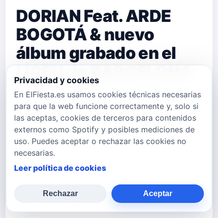
DORIAN Feat. ARDE
BOGOTÁ & nuevo
álbum grabado en el
LICEU de BARCELONA
Privacidad y cookies
En ElFiesta.es usamos cookies técnicas necesarias
Ya está disponible "El Temblor", una
para que la web funcione correctamente y, solo si
nueva versión de la mítica canción de
las aceptas, cookies de terceros para contenidos
externos como Spotify y posibles mediciones de
Dorian, pero esta vez con la
uso. Puedes aceptar o rechazar las cookies no
colaboración de Arde Bogotá. Con
necesarias.
este nuevo single, Dorian anuncia el
Leer política de cookies
lanzamiento de un nuevo álbum en
Rechazar
Aceptar
directo, "Una noche en la vida", …