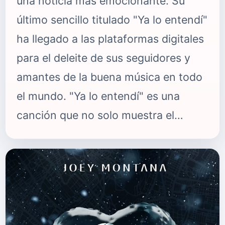
una noticia más emocionante. Su
último sencillo titulado "Ya lo entendí"
ha llegado a las plataformas digitales
para el deleite de sus seguidores y
amantes de la buena música en todo
el mundo. "Ya lo entendí" es una
canción que no solo muestra el
innegable talento de Angel Moza,
sino que también te hará mover los
pies desde el primer compás. Con un
ritmo infeccioso y una melodía
cautivadora, esta canción promete