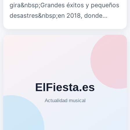
gira&nbsp;Grandes éxitos y pequeños
desastres&nbsp;en 2018, donde
congregó a más de 400.000
espectadores, anuncia que actuará en
5 únicas ciudade…