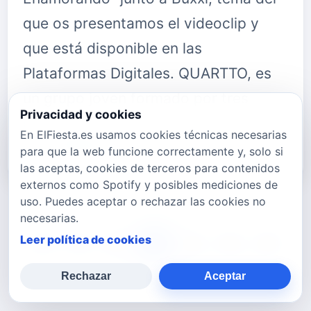
que os presentamos el videoclip y
que está disponible en las
Plataformas Digitales. QUARTTO, es
un grupo joven formado por tres
Privacidad y cookies
chicos de 22 años. Lo
En ElFiesta.es usamos cookies técnicas necesarias
forman&nbsp;Carlos Almazán&nb…
para que la web funcione correctamente y, solo si
las aceptas, cookies de terceros para contenidos
externos como Spotify y posibles mediciones de
uso. Puedes aceptar o rechazar las cookies no
necesarias.
Leer política de cookies
678
679
680
681
682
683
684
Rechazar
Aceptar