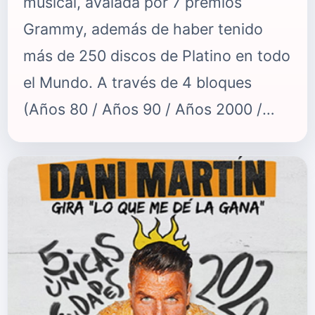
musical, avalada por 7 premios
Grammy, además de haber tenido
más de 250 discos de Platino en todo
el Mundo. A través de 4 bloques
(Años 80 / Años 90 / Años 2000 /
Última era), el espectáculo hará un
repaso de la carrera de la artista más
exitosa de los últimos tiempos. Un
espectacular elenco de bailarines y
músicos acompañarán a Claudia
Molina, que interpretará en directo a
la Ambición Rubia en un original show