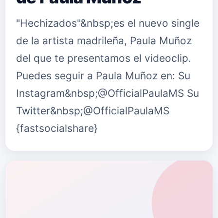
"Hechizados"&nbsp;es el nuevo single
de la artista madrileña, Paula Muñoz
del que te presentamos el videoclip.
Puedes seguir a Paula Muñoz en: Su
Instagram&nbsp;@OfficialPaulaMS Su
Twitter&nbsp;@OfficialPaulaMS
{fastsocialshare}