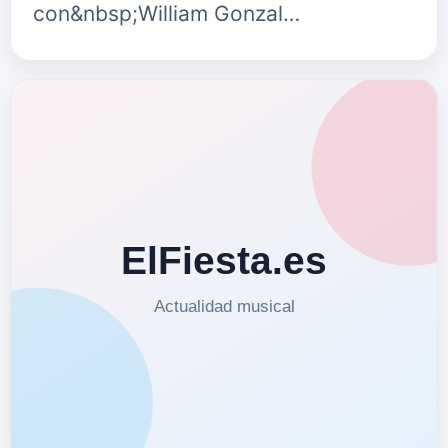
con&nbsp;William Gonzal…