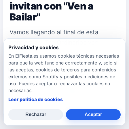
invitan con "Ven a
Bailar"
Vamos llegando al final de esta
pandemia y The Ordinarios van
Privacidad y cookies
preparándote para que cuando
En ElFiesta.es usamos cookies técnicas necesarias
acaben "todas" las restricciones,
para que la web funcione correctamente y, solo si
las aceptas, cookies de terceros para contenidos
tengas tu cuerpazo "ready" para
externos como Spotify y posibles mediciones de
disfrutar bailando todos juntos con su
uso. Puedes aceptar o rechazar las cookies no
necesarias.
nuevo tema "VEN A BAILAR" que, tal
Leer política de cookies
como oiré…
Rechazar
Aceptar