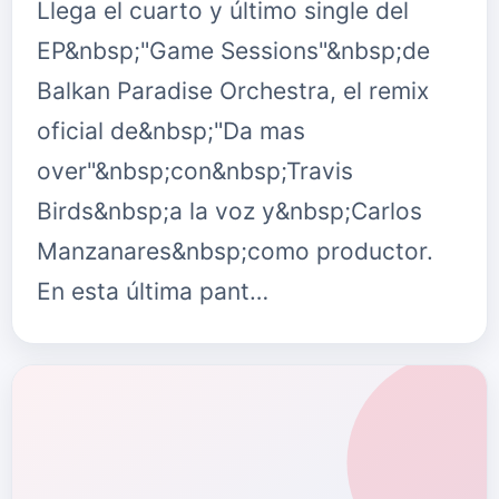
Llega el cuarto y último single del
EP&nbsp;"Game Sessions"&nbsp;de
Balkan Paradise Orchestra, el remix
oficial de&nbsp;"Da mas
over"&nbsp;con&nbsp;Travis
Birds&nbsp;a la voz y&nbsp;Carlos
Manzanares&nbsp;como productor.
En esta última pant…