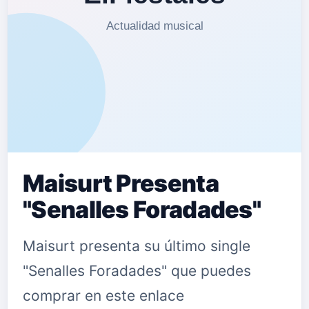
promocional fue realizado
nuevamente por los chicos de RAU
Foto de Madrid. Puedes seguir a
BUISAN en: Spotify:
open.spotify.com/arti…
Maisurt Presenta
"Senalles Foradades"
Maisurt presenta su último single
"Senalles Foradades" que puedes
comprar en este enlace