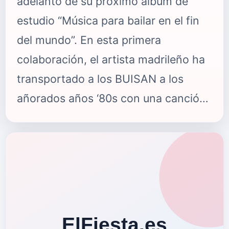
adelanto de su próximo álbum de
estudio “Música para bailar en el fin
del mundo”. En esta primera
colaboración, el artista madrileño ha
transportado a los BUISAN a los
añorados años ‘80s con una canción
de ritmo energético y letra agridulce
que bebe de Bronsky Beat y su “Small
Town Boy” haciéndonos bailar al
mismo tiempo que reflexionar sobre
esas relaciones tóxicas que, a veces,
nos cuesta tanto abandonar. El video