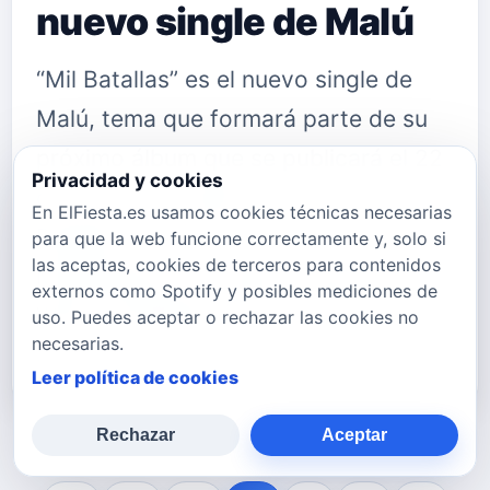
nuevo single de Malú
“Mil Batallas” es el nuevo single de
Malú, tema que formará parte de su
próximo álbum que se publicará el 22
Privacidad y cookies
de octubre. Puedes compra "Mil
En ElFiesta.es usamos cookies técnicas necesarias
Batallas" en este enlace
para que la web funcione correctamente y, solo si
las aceptas, cookies de terceros para contenidos
Multiplataforma. Sigue a Malú en: Su
externos como Spotify y posibles mediciones de
Web oficial&nbsp;www.maluweb.com
uso. Puedes aceptar o rechazar las cookies no
necesarias.
Su ac…
Leer política de cookies
Rechazar
Aceptar