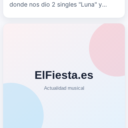
donde nos dio 2 singles "Luna" y
"Bailar, bailar" que son&oacute; en las
emisoras de nuestr…