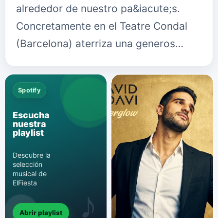
alrededor de nuestro pa&iacute;s.
Concretamente en el Teatre Condal
(Barcelona) aterriza una generos…
Spotify
Escucha
nuestra
playlist
Descubre la
selección
musical de
ElFiesta
Abrir playlist