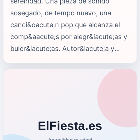
serenidad. Una pieza de sonido
sosegado, de tempo nuevo, una
canci&oacute;n pop que alcanza el
comp&aacute;s por alegr&iacute;as y
buler&iacute;as. Autor&iacute;a y
esencia de nuestra artista
m&aacute;s temperamental. Un tema
creado con esmero y que despierta
curiosidad, con sus precedentes no
pod&iacute;a ser de otro modo.
"Gloria a ti" es el primer tema que se
extrae del nuevo disco de Rosario