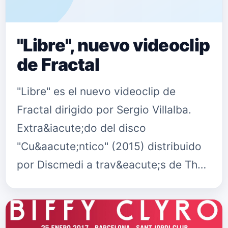
"Libre", nuevo videoclip
de Fractal
"Libre" es el nuevo videoclip de
Fractal dirigido por Sergio Villalba.
Extra&iacute;do del disco
"Cu&aacute;ntico" (2015) distribuido
por Discmedi a trav&eacute;s de The
Borderline Music. Disponible en
tiendas Fnac, El Corte Ingl&eacute;s,
…