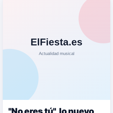
"No eres tú", lo nuevo