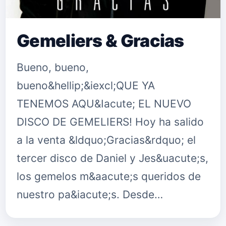
Gemeliers & Gracias
Bueno, bueno,
bueno&hellip;&iexcl;QUE YA
TENEMOS AQU&Iacute; EL NUEVO
DISCO DE GEMELIERS! Hoy ha salido
a la venta &ldquo;Gracias&rdquo; el
tercer disco de Daniel y Jes&uacute;s,
los gemelos m&aacute;s queridos de
nuestro pa&iacute;s. Desde…