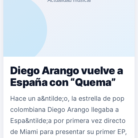
que ver&aacute; la luz muy pronto.
Puedes comprar "Gloria a Ti" en este
link. Rosario Flores, cantante,
compositora y actriz, R…
Diego Arango vuelve a
España con “Quema”
Hace un a&ntilde;o, la estrella de pop
colombiana Diego Arango llegaba a
Espa&ntilde;a por primera vez directo
de Miami para presentar su primer EP,