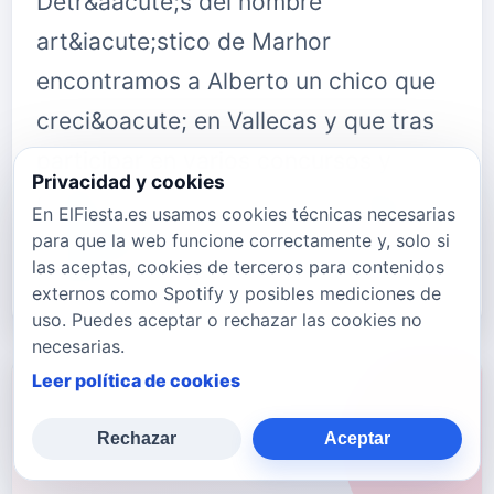
Detr&aacute;s del nombre
art&iacute;stico de Marhor
encontramos a Alberto un chico que
creci&oacute; en Vallecas y que tras
participar en varios concursos y
Privacidad y cookies
quedar en posiciones muy notables
En ElFiesta.es usamos cookies técnicas necesarias
decidi&oacute; que la m&uacute;sica
para que la web funcione correctamente y, solo si
las aceptas, cookies de terceros para contenidos
ser&iacute;a …
externos como Spotify y posibles mediciones de
uso. Puedes aceptar o rechazar las cookies no
necesarias.
Leer política de cookies
Rechazar
Aceptar