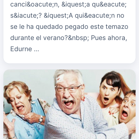
canci&oacute;n, &iquest;a qu&eacute;
s&iacute;? &iquest;A qui&eacute;n no
se le ha quedado pegado este temazo
durante el verano?&nbsp; Pues ahora,
Edurne …