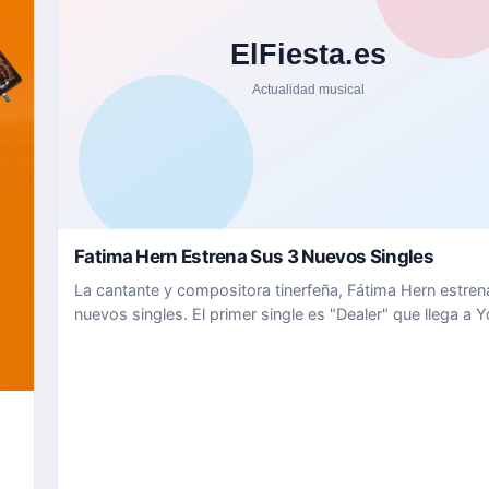
Fatima Hern Estrena Sus 3 Nuevos Singles
La cantante y compositora tinerfeña, Fátima Hern estren
nuevos singles. El primer single es "Dealer" que llega a 
con un videolyric y que también puedes escuchar en est
enlace de Spotify. El segundo single que os presentam