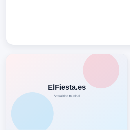
precedente para augurar un nuevo éxito de nuestro artista
con…