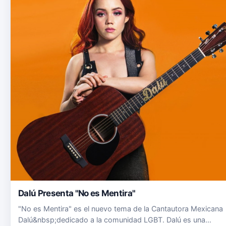
Dalú Presenta "No es Mentira"
"No es Mentira" es el nuevo tema de la Cantautora Mexicana
Dalú&nbsp;dedicado a la comunidad LGBT. Dalú es una