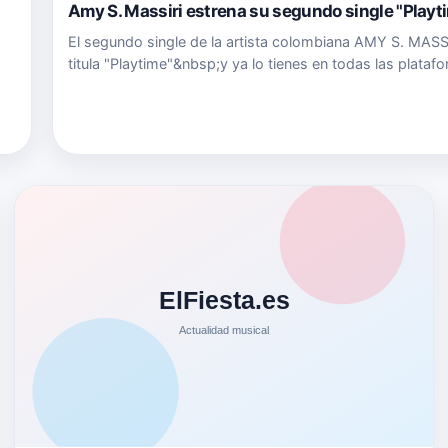
Amy S. Massiri estrena su segundo single "Playt
El segundo single de la artista colombiana AMY S. MASS
titula "Playtime"&nbsp;y ya lo tienes en todas las plataf
digitales. &nbsp; Después de su gran acogida por medio
público español con su primer single "Dopamina" ahora 