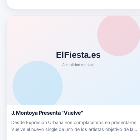
talentosa, cantautora y artista escénica. Nació en Culiacán,
México y actualmente vive en Sinaloa. Con solo 23 años de
edad, tien…
J. Montoya Presenta "Vuelve"
Desde Expresión Urbana nos complacemos en presentaros
Vuelve el nuevo single de uno de los artistas objetivo de la
compañía J.Montoya. El éxito en sus anteriores singles sirve