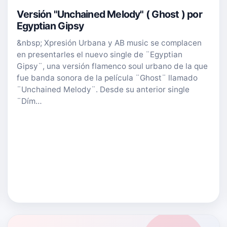
Versión "Unchained Melody" ( Ghost ) por
Egyptian Gipsy
&nbsp; Xpresión Urbana y AB music se complacen
en presentarles el nuevo single de ¨Egyptian
Gipsy¨, una versión flamenco soul urbano de la que
fue banda sonora de la película ¨Ghost¨ llamado
¨Unchained Melody¨. Desde su anterior single
¨Dím…