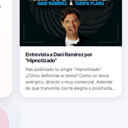
e
Entrevista a Dani Ramírez por
"Hipnotizado"
Has publicado tu single “Hipnotizado”
¿Cómo definirías el tema? Como un tema
enérgico, directo y muy comercial. Además
de que transmite cierta alegría o positividad.
En “Hipnotizado” vienes acompañado de
Luismi Grayonay, solista y líder del…