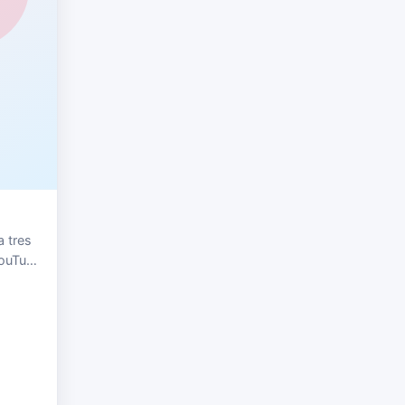
a tres
YouTube
e
os e…