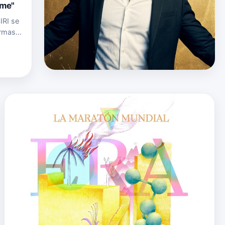
ime"
IRI se
ormas
s y
se l…