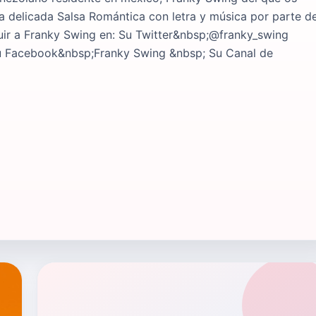
a delicada Salsa Romántica con letra y música por parte d
uir a Franky Swing en: Su Twitter&nbsp;@franky_swing
u Facebook&nbsp;Franky Swing &nbsp; Su Canal de