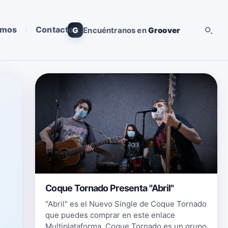
omos
Contacto
G
Encuéntranos en
Groover
Coque Tornado Presenta "Abril"
"Abril" es el Nuevo Single de Coque Tornado
que puedes comprar en este enlace
Multiplataforma. Coque Tornado es un grupo