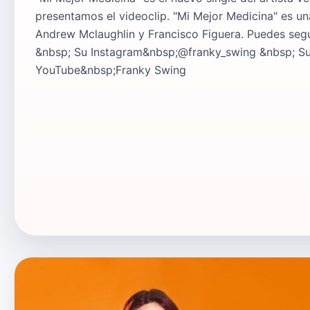
presentamos el videoclip. "Mi Mejor Medicina" es un
Andrew Mclaughlin y Francisco Figuera. Puedes seg
&nbsp; Su Instagram&nbsp;@franky_swing &nbsp; S
YouTube&nbsp;Franky Swing