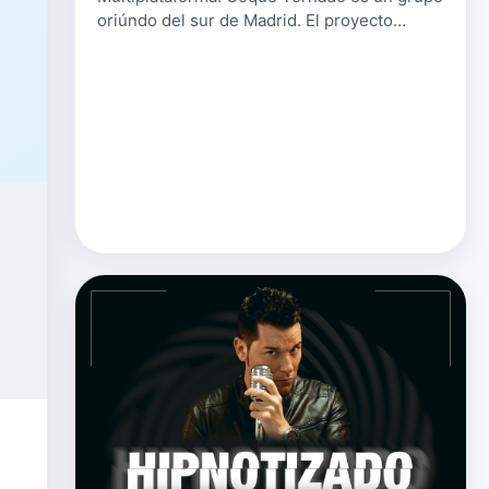
oriúndo del sur de Madrid. El proyecto
comenzó en un rodaje de "Alguien tiene que
morir" en el que Coque veía en direct…