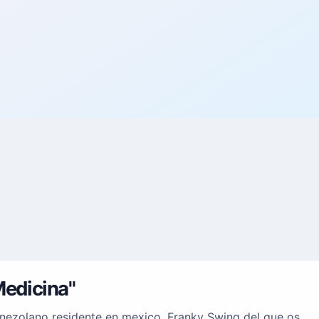
Medicina"
venezolano residente en mexico, Franky Swing del que os