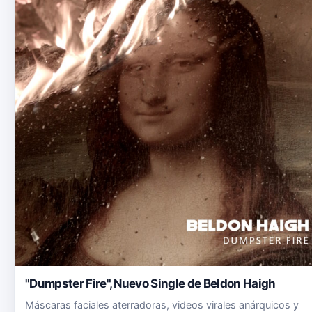
"Dumpster Fire", Nuevo Single de Beldon Haigh
Máscaras faciales aterradoras, videos virales anárquicos y