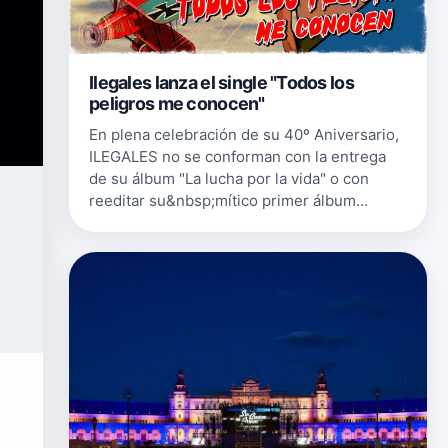
Ilegales lanza el single "Todos los
peligros me conocen"
En plena celebración de su 40º Aniversario,
ILEGALES no se conforman con la entrega
de su álbum "La lucha por la vida" o con
reeditar su&nbsp;mítico primer álbum
"Ilegales", sino que se mantienen activos
componiendo y grabando nuevas cancio…