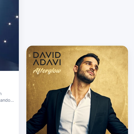
n
cuando
nario
 b…