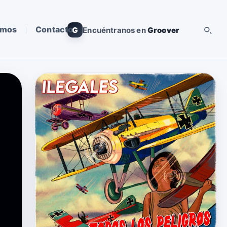
omos
Contacto
G
Encuéntranos en
Groover