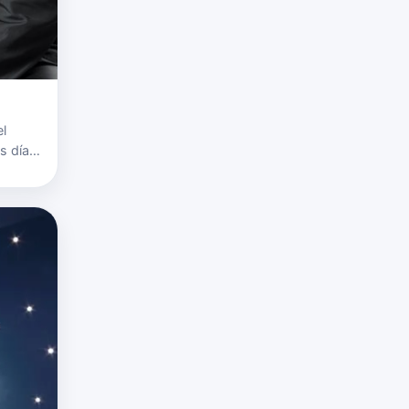
l
s días
r ella
moción