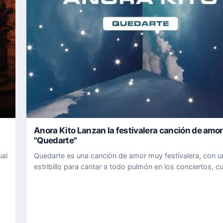
Anora Kito Lanzan la festivalera canción de amor
"Quedarte"
ual
Quedarte es una canción de amor muy festivalera, con u
estribillo para cantar a todo pulmón en los conciertos, 
la escuchas eres capaz de visualizar al grupo en el esce
 su
de un festival. Quedarte fue el inicio de Anora Kito como