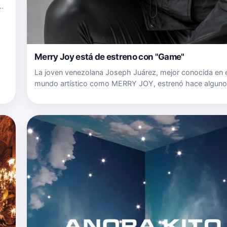
Merry Joy está de estreno con "Game"
La joven venezolana Joseph Juárez, mejor conocida en e
mundo artístico como MERRY JOY, estrenó hace alguno
"Game", un sencillo de género balada pop, compuesto po
y producido por Chucho "The best production". La pro
de est…