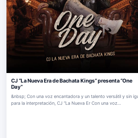
CJ “La Nueva Era de Bachata Kings” presenta “One
Day”
&nbsp; Con una voz encantadora y un talento versátil y sin ig
para la interpretación, CJ “La Nueva Er Con una voz
encantadora y un talento versátil y sin igual para la
interpretación, CJ “La Nueva Era de Bachata Kings”, presenta
prime…