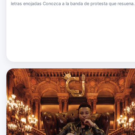
letras enojadas Conozca a la banda de protesta que resuena
con las masas tranquilas al burlarse sin piedad de personas
como Trump y Putin SE HAN descrito como la banda de
protesta p…