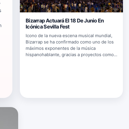
o
s
Bizarrap Actuará El 18 De Junio En
n
Icónica Sevilla Fest
Icono de la nueva escena musical mundial,
Bizarrap se ha confirmado como uno de los
máximos exponentes de la música
hispanohablante, gracias a proyectos como
su Music Sessions con Shakira Desde ayer
se encuentran a la venta las entradas par…