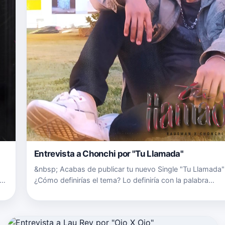
Entrevista a Chonchi por "Tu Llamada"
&nbsp; Acabas de publicar tu nuevo Single "Tu Llamada"
¿Cómo definirías el tema? Lo definiría con la palabra
de
“Comunicación” son situaciones que frecuentemente pa
las relaciones de pareja, La falta de comunicación hace 
la relac…