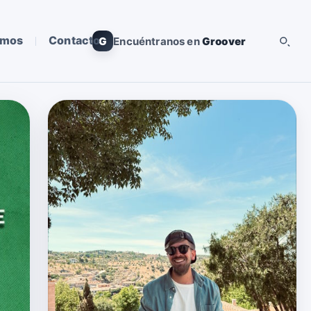
omos
Contacto
G
Encuéntranos en
Groover