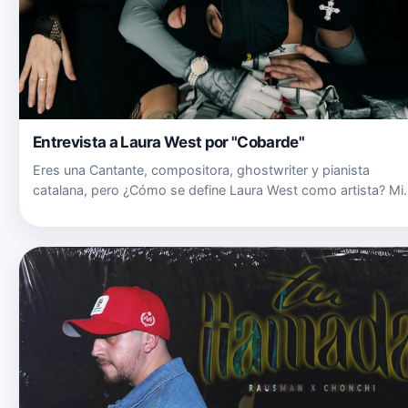
Entrevista a Laura West por "Cobarde"
Eres una Cantante, compositora, ghostwriter y pianista
catalana, pero ¿Cómo se define Laura West como artista? Mi
proyecto sale de una necesidad de desahogarme a la vez qu
me voy encontrando como persona. Me puedo definir como
una artista …