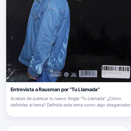
Entrevista a Rausman por "Tu Llamada"
Acabas de publicar tu nuevo Single “Tu Llamada” ¿Cómo
definirías el tema? Definiría este tema como algo desgarrador
que solamente puede ser cantado desde el corazón, toques 
tristeza, desilusión, psicosis, historia momentos y algunas
cosa…