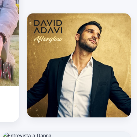
san en
desviar