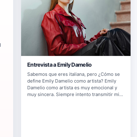
l
Entrevista a Emily Damelio
Sabemos que eres italiana, pero ¿Cómo se
define Emily Damelio como artista? Emily
Damelio como artista es muy emocional y
muy sincera. Siempre intento transmitir mis
emociones a quien me escucha porque
quiero que entre en mi mundo, es mi ob…