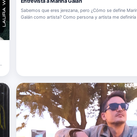
Entrevista a Marina Galán
Sabemos que eres jerezana, pero ¿Cómo se define Mari
Galán como artista? Como persona y artista me definirí
“alguien que se apunta a un bombardeo”. Me encanta re
mí misma y disfruto mucho probando cosas nuevas, po
ejemplo, a…
e