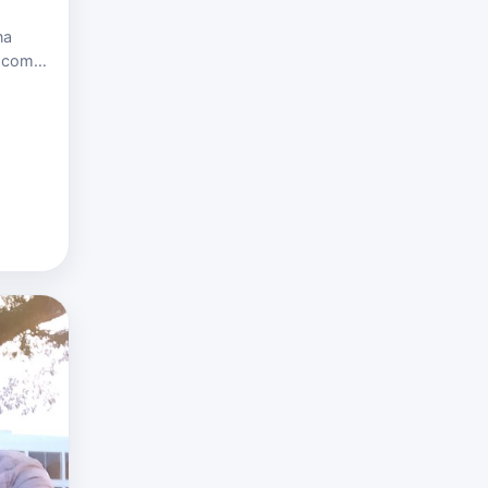
na
a como
tarme a
r