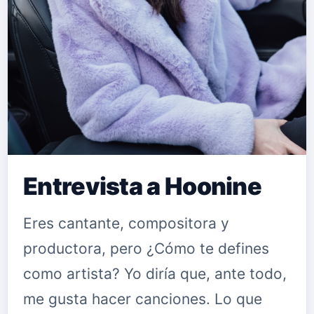
hermano el menor me dijo estaba
escribiendo una canción, y yo le dije
que me la enseñara, así que la leí la
letra y tenía su rollito y le hablé a Jo…
Entrevista a Hoonine
Eres cantante, compositora y
productora, pero ¿Cómo te defines
como artista? Yo diría que, ante todo,
me gusta hacer canciones. Lo que