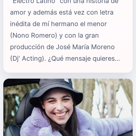
"Electro Latino" con una historia de
amor y además está vez con letra
inédita de mí hermano el menor
(Nono Romero) y con la gran
producción de José María Moreno
(Dj' Acting). ¿Qué mensaje quieres
lanzar con “Apaga la Luz”? Trata de
un chico que siente mucho amor por
una chica y que no necesita luz para
disfrutar de su cuerpo. ¿Qué nos
puedes contar de “Apaga la Luz”?
Este sencillo nace porque mi