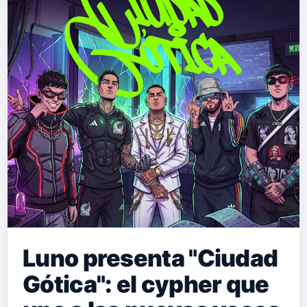
que lo convirtió en leyenda desde el
barrio sevillano de Los Pajaritos . Con
una duración de 3 minutos y 9
segundos, la canción es un viaje a la
nostalgia y la emotividad que
demuestra que, tras más de dos
décadas en la música, Haze sigue e…
Luno presenta "Ciudad
Gótica": el cypher que