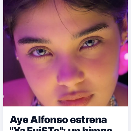
Aye Alfonso estrena
"Ya FuiSTe": un himno