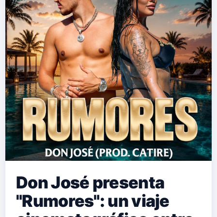
fuerza interpretativa del vallenato y la
sensibilidad y dulzura que han
convertido a Elena Rose en una de
las compositoras e intérpretes más
influyentes de la música latina actual.
"Efectos Secundarios" es una
propuesta contemporánea que
conserva l…
Don José presenta
"Rumores": un viaje