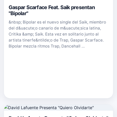
Gaspar Scarface Feat. Saik presentan
"Bipolar"
&nbsp; Bipolar es el nuevo single del Saik, miembro
del d&uacute;o canario de m&uacute;sica latina,
Critika &amp; Saik. Esta vez en solitario junto al
artista tinerfe&ntilde;o de Trap, Gaspar Scarface.
Bipolar mezcla ritmos Trap, Dancehall …