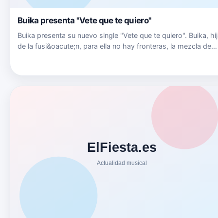
Buika presenta "Vete que te quiero"
Buika presenta su nuevo single "Vete que te quiero". Buika, hi
de la fusi&oacute;n, para ella no hay fronteras, la mezcla de
estilos musicales es su sello m&aacute;s significativo como
compositora. Letrista e int&eacute;rprete, le canta a…