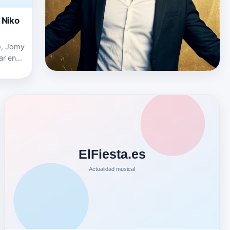
 Niko
o, Jomy
ar en
David