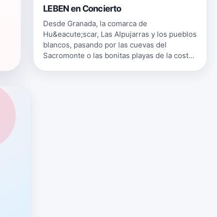
LEBEN en Concierto
Desde Granada, la comarca de
Hu&eacute;scar, Las Alpujarras y los pueblos
blancos, pasando por las cuevas del
Sacromonte o las bonitas playas de la costa
granadina/almeriense, hasta Madrid,
Malasa&ntilde;a y Lavapi&eacute;s... pasando
por L…