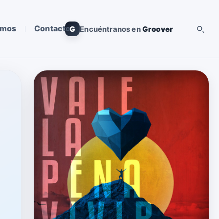
omos
Contacto
G
Encuéntranos en
Groover