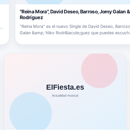
"Reina Mora", David Deseo, Barroso, Jomy Galan &
Rodríguez
"Reina Mora" es el nuevo Single de David Deseo, Barros
Galan &amp; Niko Rodr&iacute;guez que puedes escuch
o
este Link de Spotify. Puedes seguir a David Barroso
en&nbsp;www.instagram.com/officialbarroso&nbsp;y a 
Deseo en&nbs…