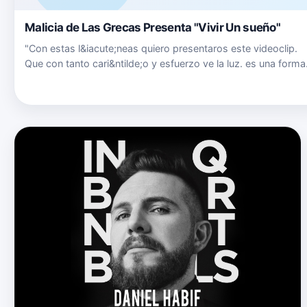
Malicia de Las Grecas Presenta "Vivir Un sueño"
"Con estas l&iacute;neas quiero presentaros este videoclip.
Que con tanto cari&ntilde;o y esfuerzo ve la luz. es una forma
de llegar hasta vosotros y expresaros a mi manera y como y
siento los temas que en &eacute;ste disco interpreto. Son…