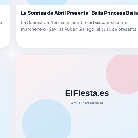
La Sonrisa de Abril Presenta "Baila Princesa Baila
ja
La Sonrisa de Abril es el nombre art&iacute;stico del
marchenero (Sevilla) Ruben Gallego, el cual, se presenta
esta temporada de primavera-verano con una apuesta 
potente y elegante bajo su nuevo single titulado &ldquo;B
Princes…