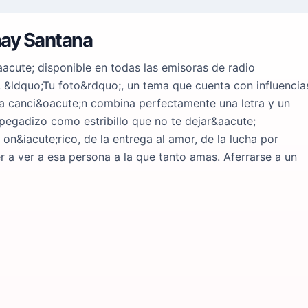
onay Santana
acute; disponible en todas las emisoras de radio
, &ldquo;Tu foto&rdquo;, un tema que cuenta con influencia
 La canci&oacute;n combina perfectamente una letra y un
egadizo como estribillo que no te dejar&aacute;
on&iacute;rico, de la entrega al amor, de la lucha por
r a ver a esa persona a la que tanto amas. Aferrarse a un