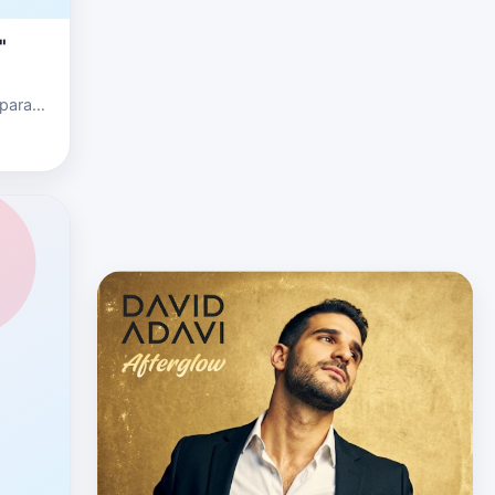
"
 para
muy
aila