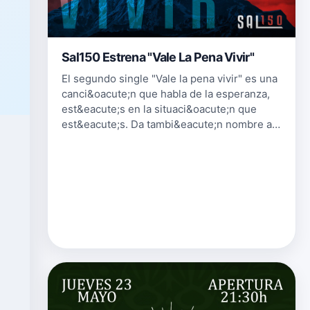
Sal150 Estrena "Vale La Pena Vivir"
El segundo single "Vale la pena vivir" es una
canci&oacute;n que habla de la esperanza,
est&eacute;s en la situaci&oacute;n que
est&eacute;s. Da tambi&eacute;n nombre al
disco, con canciones inspiradoras y un
sonido m&aacute;s contempor&aac…