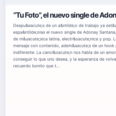
“Tu Foto”, el nuevo single de Ad
Despu&eacute;s de un a&ntilde;o de trabajo ya est&a
espa&ntilde;olas el nuevo single de Adonay Santana
de m&uacute;sica latina, electr&oacute;nica y pop.
mensaje con contenido, adem&aacute;s de un hook p
indiferente. La canci&oacute;n nos habla de un amor 
conseguir lo que uno desea, y la esperanza de volve
recuerdo bonito que t…