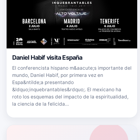
Daniel Habif visita España
El conferencista hispano m&aacute;s importante del
mundo, Daniel Habif, por primera vez en
Espa&ntilde;a presentando
&ldquo;inquebrantables&rdquo;. El mexicano ha
roto los esquemas del impacto de la espiritualidad,
la ciencia de la felicida…