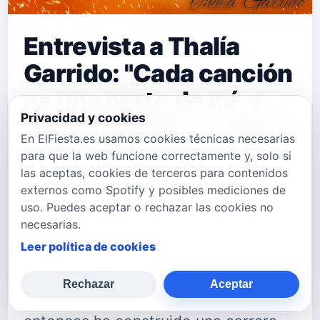
Entrevista a Thalía
Garrido: "Cada canción
es una parte de mí, y
Privacidad y cookies
'Amor Veneno' es quizá
En ElFiesta.es usamos cookies técnicas necesarias
la más visceral"
para que la web funcione correctamente y, solo si
las aceptas, cookies de terceros para contenidos
externos como Spotify y posibles mediciones de
Hoy tenemos el placer de charlar con
uso. Puedes aceptar o rechazar las cookies no
Thalía Garrido, una artista completa:
necesarias.
cantante, compositora, actriz y
Leer política de cookies
soprano ligera, que se dio a conocer
Rechazar
Aceptar
en Operación Triunfo 2017 y desde